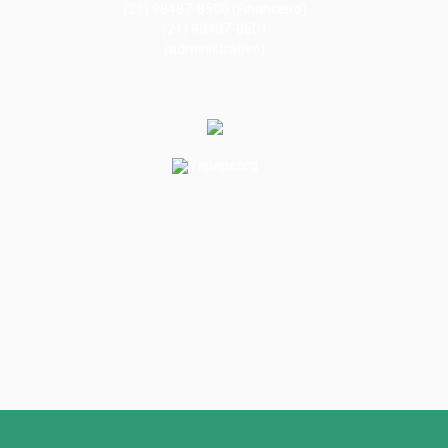
(21) 98487-8500 (Financeiro)
(21) 98487-8501
(administrativo)
/apapeorg