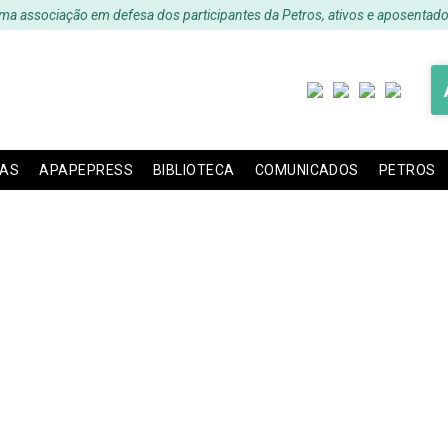
ma associação em defesa dos participantes da Petros, ativos e aposentado
IAS
APAPEPRESS
BIBLIOTECA
COMUNICADOS
PETROS
o – AEPET questiona m
01, e acusa que a mes
RROS. – Fonte: AEPET 