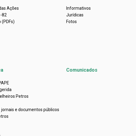
 das Ações
Informativos
s-82
Jurídicas
o (PDFs)
Fotos
ca
Comunicados
APAPE
gerida
elheiros Petros
e jornais e documentos públicos
etros
s