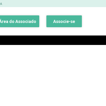
s.
Área do Associado
Associe-se
Buscar
atéria do Jornal da
ma pode induzir o
– Direto – 07.11.01