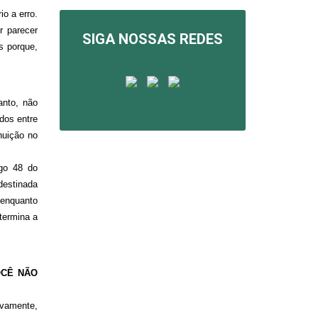
o a erro.
r parecer
SIGA NOSSAS REDES
s porque,
anto, não
dos entre
nuição no
igo 48 do
destinada
 enquanto
termina a
OCÊ NÃO
ivamente,