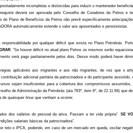
ositadamente incompletas e distorcidas para induzir o mantenedor beneficiári
 reajuste deverá ser aprovada pelo Conselho de Curadores da Petros e te
to do Plano de Benefícios da Petros não prevê especificamente antecipaçõe
DORA automaticamente estende o valor aos aposentados e pensionistas.
ponsabilidade por qualquer déficit que exista no Plano Petrobrás. Port
IGRAR
: “Se houver déficit no atual plano Petros os mesmos serão equaciona
gamento será pago paritariamente pelos dois. Desse modo poderá haver dimi
regras aplicáveis aos migrantes e aos não migrantes, de vez que o art
tribuição adicional paritária da patrocinadora e do participante assistido, 
recursos sejam insuficientes para a cobertura dos compromissos assumidos,
nselho de Administração da Petrobrás (ata 783ª, item 6º, de 22.11.84) que de
ra de quaisquer ônus que venham a ocorrer.
ados dos salários do pessoal da ativa. Passam a ter vida própria”.
SE V
ndições salariais básicas da patrocinadora”.
por teto o IPCA, podendo, em caso de um mercado em queda, oscilar negat