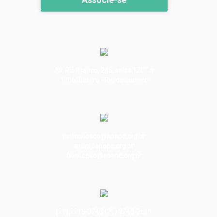
Av. Rio Branco, 245, salas 1201 a
1206. Centro - Rio de Janeiro
faleconosco@apape.org.br
adm@apape.org.br
financeiro@apape.org.br
(21) 2215-3243 (21) 2240-2511