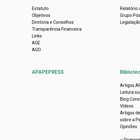
Estatuto
Relatório
Objetivos
Grupo Pó
Diretoria e Conselhos
Legislaçã
Transparência Financeira
Links
AGE
AGO
APAPEPRESS
Bibliote
Artigos 
Leitura su
Blog Cons
Vídeos
Artigos d
sobre a P
Opiniões
– Diverso