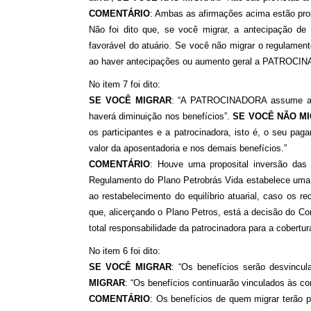
COMENTÁRIO
: Ambas as afirmações acima estão prop
Não foi dito que, se você migrar, a antecipação de
favorável do atuário. Se você não migrar o regulamen
ao haver antecipações ou aumento geral a PATROCINA
No item 7 foi dito:
SE VOCÊ MIGRAR
: “A PATROCINADORA assume a res
haverá diminuição nos benefícios”.
SE VOCÊ NÃO M
os participantes e a patrocinadora, isto é, o seu pa
valor da aposentadoria e nos demais benefícios.”
COMENTÁRIO
: Houve uma proposital inversão das 
Regulamento do Plano Petrobrás Vida estabelece uma con
ao restabelecimento do equilíbrio atuarial, caso os 
que, alicerçando o Plano Petros, está a decisão do Co
total responsabilidade da patrocinadora para a cobertu
No item 6 foi dito:
SE VOCÊ MIGRAR
: “Os benefícios serão desvincul
MIGRAR
: “Os benefícios continuarão vinculados às co
COMENTÁRIO
: Os benefícios de quem migrar terão 