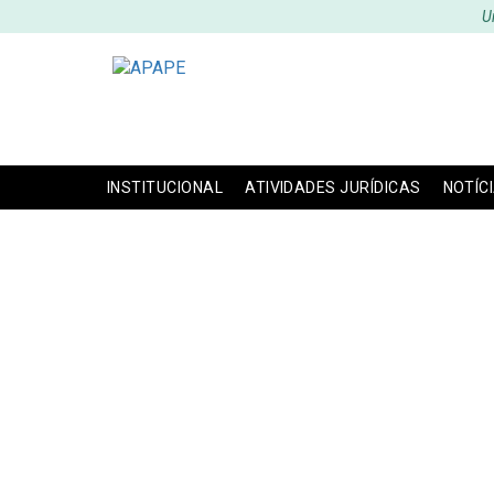
U
INSTITUCIONAL
ATIVIDADES JURÍDICAS
NOTÍC
AMBEP Induz em err
AMBEP, de 14/10/
leitor a cometer E