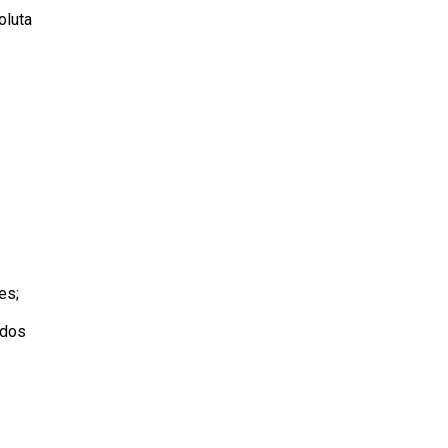
oluta
es;
 dos