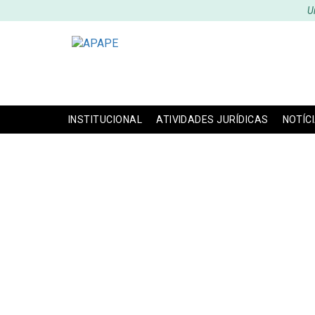
U
INSTITUCIONAL
ATIVIDADES JURÍDICAS
NOTÍC
Lei 10.741, de 1º d
do Id