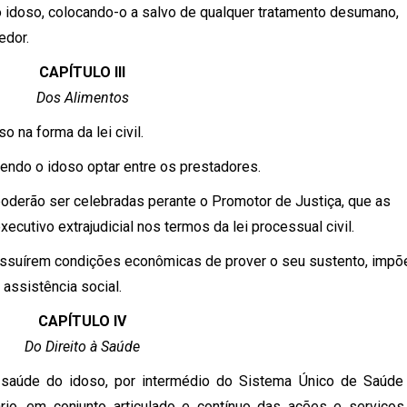
o idoso, colocando-o a salvo de qualquer tratamento desumano,
edor.
CAPÍTULO III
Dos Alimentos
 na forma da lei civil.
dendo o idoso optar entre os prestadores.
poderão ser celebradas perante o Promotor de Justiça, que as
executivo extrajudicial nos termos da lei processual civil.
ossuírem condições econômicas de prover o seu sustento, impõ
assistência social.
CAPÍTULO IV
Do Direito à Saúde
 saúde do idoso, por intermédio do Sistema Único de Saúde
ário, em conjunto articulado e contínuo das ações e serviços