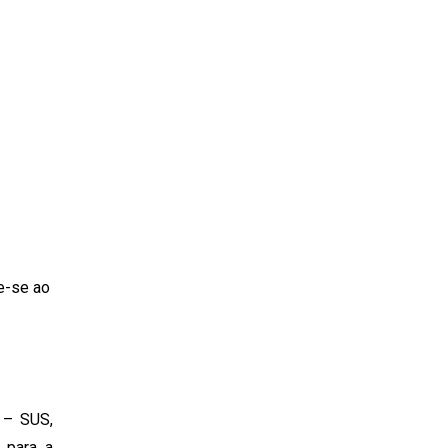
e-se ao
 – SUS,
, para a