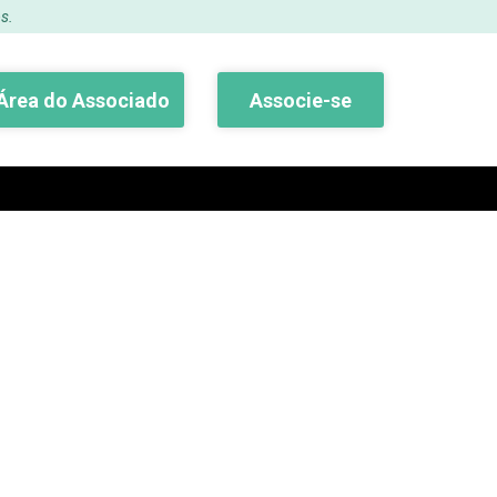
s.
Área do Associado
Associe-se
Buscar
põe sobre o Estatuto
ências