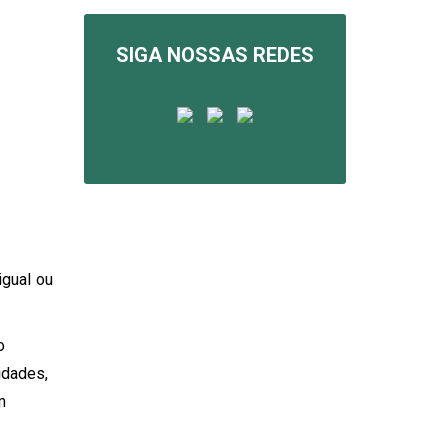
SIGA NOSSAS REDES
igual ou
o
idades,
m