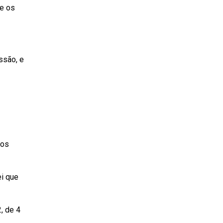
re os
ssão, e
nos
ei que
, de 4