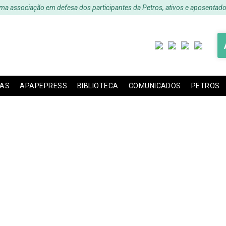
ma associação em defesa dos participantes da Petros, ativos e aposentado
IAS
APAPEPRESS
BIBLIOTECA
COMUNICADOS
PETROS
e outubro de 2003. Dis
oso e dá outras provid