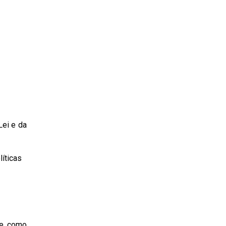
Lei e da
líticas
de, como