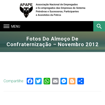
Toggle
navigation
Fotos Do Almoço De
Buscar
Confraternização – Novembro 2012
Compartilhe
Facebook
Twitter
WhatsApp
Email
Messenger
Blogger
Share