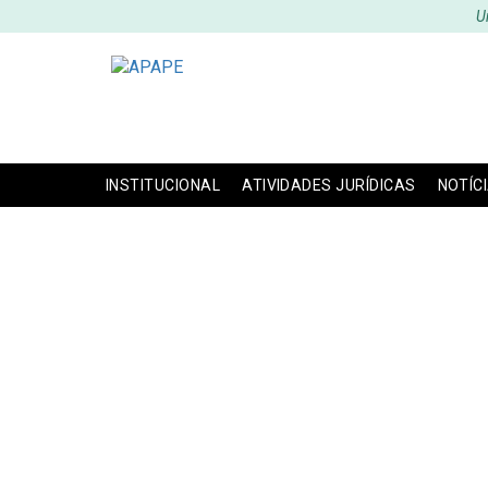
U
INSTITUCIONAL
ATIVIDADES JURÍDICAS
NOTÍC
APAPE – BALANC