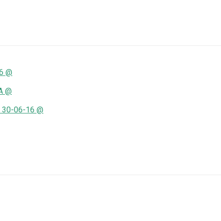
6 @
A @
 30-06-16 @
r
ger
Share