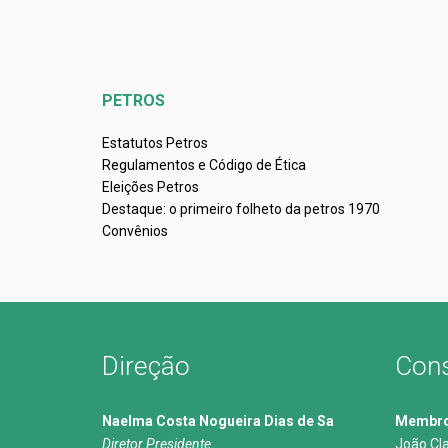
PETROS
Estatutos Petros
Regulamentos e Código de Ética
Eleições Petros
Destaque: o primeiro folheto da petros 1970
Convênios
Direção
Cons
Naelma Costa Nogueira Dias de Sa
Membros
Diretor Presidente
João Cl