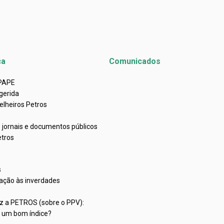
ca
Comunicados
APAPE
gerida
elheiros Petros
e jornais e documentos públicos
etros
s
ação às inverdades
iz a PETROS (sobre o PPV):
C um bom índice?