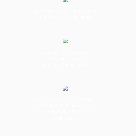
Av. Rio Branco, 245, salas 1201 a
1206. Centro - Rio de Janeiro
faleconosco@apape.org.br
adm@apape.org.br
financeiro@apape.org.br
(21) 2215-3243 (21) 2240-2511
(21) 98487-8500 (Financeiro)
(21) 98487-8501
(administrativo)