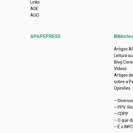
Links
AGE
AGO
APAPEPRESS
Bibliote
Artigos 
Leitura su
Blog Cons
Vídeos
Artigos d
sobre a P
Opiniões
– Diverso
– PPV: Re
– CDPP
– O que d
– É o INP