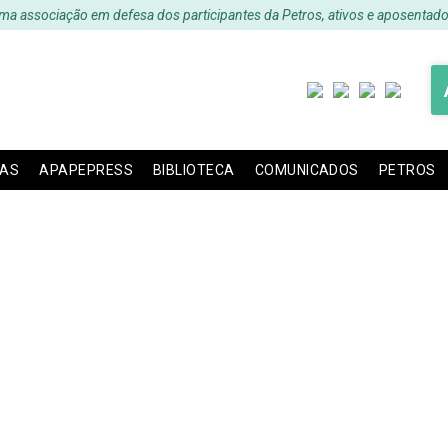
ma associação em defesa dos participantes da Petros, ativos e aposentado
IAS
APAPEPRESS
BIBLIOTECA
COMUNICADOS
PETROS
ETE ANALÍTICO, E DE
JUNHO/2016