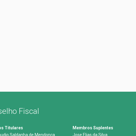
elho Fiscal
 Titulares
Membros Suplentes
audio Saldanha de Mendonça
Jose Elias da Silva