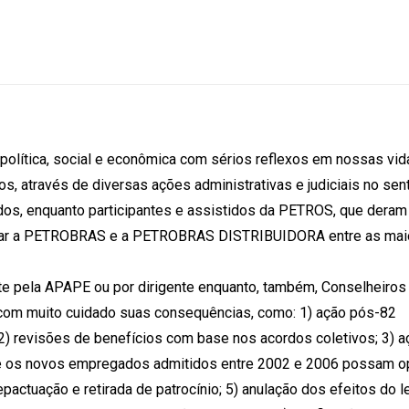
lítica, social e econômica com sérios reflexos em nossas vid
 através de diversas ações administrativas e judiciais no sen
dos, enquanto participantes e assistidos da PETROS, que deram
locar a PETROBRAS e a PETROBRAS DISTRIBUIDORA entre as mai
te pela APAPE ou por dirigente enquanto, também, Conselheiros
com muito cuidado suas consequências, como: 1) ação pós-82
 2) revisões de benefícios com base nos acordos coletivos; 3) a
ue os novos empregados admitidos entre 2002 e 2006 possam o
actuação e retirada de patrocínio; 5) anulação dos efeitos do l