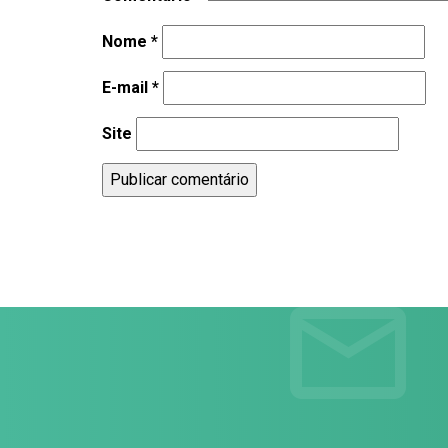
Nome
*
E-mail
*
Site