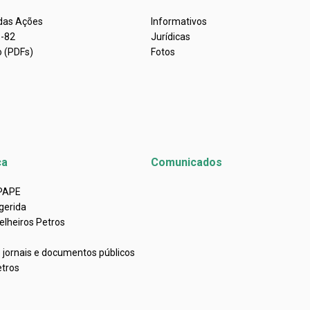
 das Ações
Informativos
s-82
Jurídicas
o (PDFs)
Fotos
ca
Comunicados
APAPE
gerida
elheiros Petros
e jornais e documentos públicos
etros