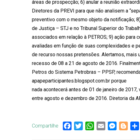
áreas de prospecção; 6) anular a reunião extraord
Diretores da PREVI para que não analisem a “s
preventivo com o mesmo objeto da notificação; 8
de Justiça – STJ e no Tribunal Superior do Trabal
associados em relação à PETROS; 9) ação para c
avaliadas em função de suas complexidades e pe
de recurso nossas pretensões. Alertamos, mais 
recesso de 08 a 21 de agosto de 2016. Finalment
Petros do Sistema Petrobras – PPSP, recomenda
apapeparticipantes.blogspot.com.br porque
nada acontecerá antes de 01 de janeiro de 2017, 
entre agosto e dezembro de 2016. Diretoria da 
Compartilhe
Facebook
Twitter
WhatsApp
Email
Messenge
Blog