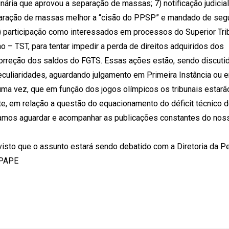
inária que aprovou a separação de massas; 7) notificação judicia
eparação de massas melhor a “cisão do PPSP” e mandado de seg
) participação como interessados em processos do Superior Tri
ho – TST, para tentar impedir a perda de direitos adquiridos dos
orreção dos saldos do FGTS. Essas ações estão, sendo discuti
culiaridades, aguardando julgamento em Primeira Instância ou 
uma vez, que em função dos jogos olímpicos os tribunais estar
e, em relação a questão do equacionamento do déficit técnico 
mos aguardar e acompanhar as publicações constantes do nos
visto que o assunto estará sendo debatido com a Diretoria da P
APAPE
r
ger
Share