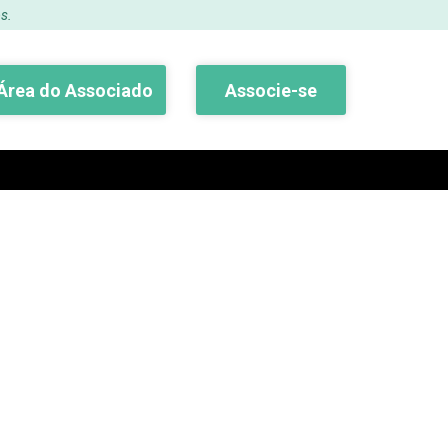
s.
Área do Associado
Associe-se
Buscar
iados