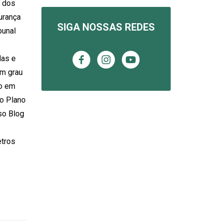
l dos
urança
SIGA NOSSAS REDES
bunal
das e
em grau
ão em
do Plano
so Blog
etros