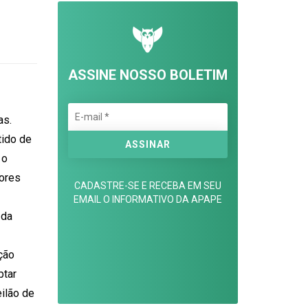
ASSINE NOSSO BOLETIM
as.
tido de
 o
ores
CADASTRE-SE E RECEBA EM SEU
EMAIL O INFORMATIVO DA APAPE
 da
ção
ptar
eilão de