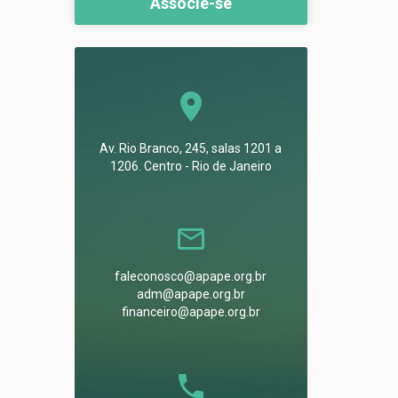
Associe-se
Av. Rio Branco, 245, salas 1201 a
1206. Centro - Rio de Janeiro
faleconosco@apape.org.br
adm@apape.org.br
financeiro@apape.org.br