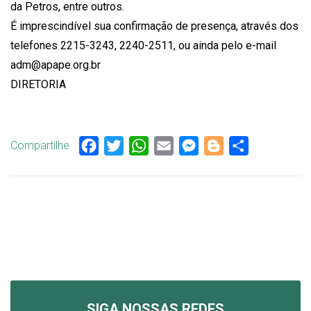
da Petros, entre outros.
É imprescindível sua confirmação de presença, através dos
telefones 2215-3243, 2240-2511, ou ainda pelo e-mail
adm@apape.org.br
DIRETORIA
Compartilhe
Facebook
Twitter
WhatsApp
Email
Messenger
Blogger
Share
SIGA NOSSAS REDES