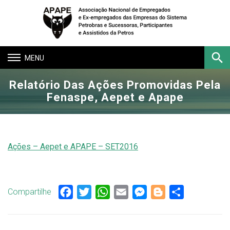
Toggle
navigation
Relatório Das Ações Promovidas Pela
Buscar
Fenaspe, Aepet e Apape
Ações – Aepet e APAPE – SET2016
Compartilhe
Facebook
Twitter
WhatsApp
Email
Messenger
Blogger
Share