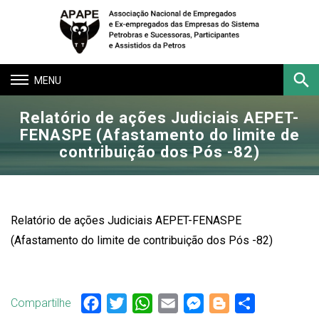
Toggle
navigation
Relatório de ações Judiciais AEPET-
Buscar
FENASPE (Afastamento do limite de
contribuição dos Pós -82)
Relatório de ações Judiciais AEPET-FENASPE
(Afastamento do limite de contribuição dos Pós -82)
Compartilhe
Facebook
Twitter
WhatsApp
Email
Messenger
Blogger
Share