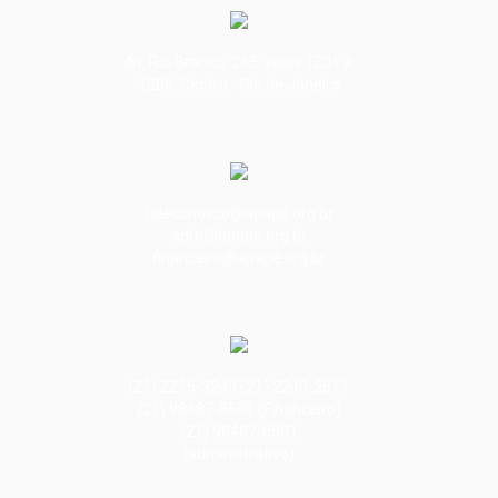
Av. Rio Branco, 245, salas 1201 a
1206. Centro - Rio de Janeiro
faleconosco@apape.org.br
adm@apape.org.br
financeiro@apape.org.br
(21) 2215-3243 (21) 2240-2511
(21) 98487-8500 (Financeiro)
(21) 98487-8501
(administrativo)