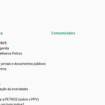
ca
Comunicados
APAPE
gerida
elheiros Petros
e jornais e documentos públicos
etros
s
ação às inverdades
iz a PETROS (sobre o PPV):
C um bom índice?