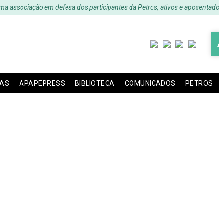
ma associação em defesa dos participantes da Petros, ativos e aposentado
IAS
APAPEPRESS
BIBLIOTECA
COMUNICADOS
PETROS
RESS – Edição 02 – Ju