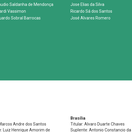
audio Saldanha de Mendonça
Jose Elias da Silva
nardi Vassimon
Ricardo Sá dos Santos
uardo Sobral Barrocas
José Alvares Romero
Brasília
 Marcos Andre dos Santos
Titular: Alvaro Duarte Chaves
e: Luiz Henrique Amorim de
Suplente: Antonio Constancio da 