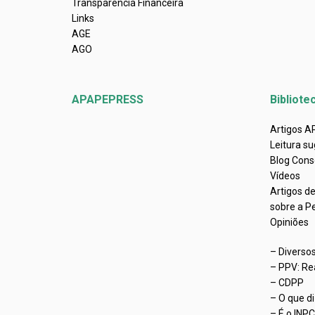
Transparência Financeira
Links
AGE
AGO
APAPEPRESS
Bibliote
Artigos 
Leitura su
Blog Cons
Vídeos
Artigos d
sobre a P
Opiniões
– Diverso
– PPV: Re
– CDPP
– O que d
– É o INP