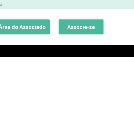
s.
Área do Associado
Associe-se
Buscar
nho 2017