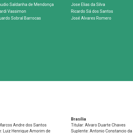
audio Saldanha de Mendonça
Jose Elias da Silva
nardi Vassimon
Ricardo Sá dos Santos
uardo Sobral Barrocas
José Alvares Romero
Brasília
 Marcos Andre dos Santos
Titular: Alvaro Duarte Chaves
e: Luiz Henrique Amorim de
Suplente: Antonio Constancio da 