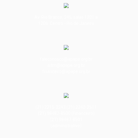
Av. Rio Branco, 245, salas 1201 a
1206. Centro - Rio de Janeiro
faleconosco@apape.org.br
adm@apape.org.br
financeiro@apape.org.br
(21) 2215-3243 (21) 2240-2511
(21) 98487-8500 (Financeiro)
(21) 98487-8501
(administrativo)