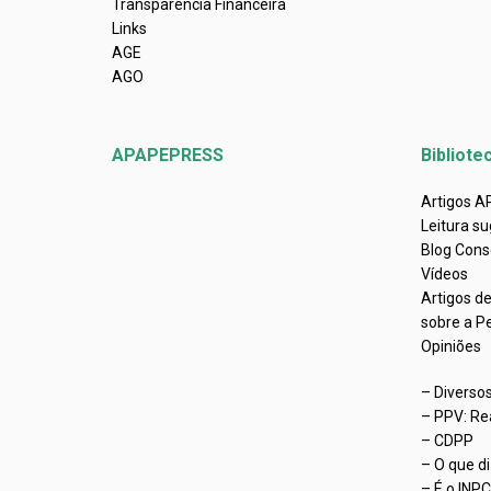
Transparência Financeira
Links
AGE
AGO
APAPEPRESS
Bibliote
Artigos 
Leitura su
Blog Cons
Vídeos
Artigos d
sobre a P
Opiniões
– Diverso
– PPV: Re
– CDPP
– O que d
– É o INP