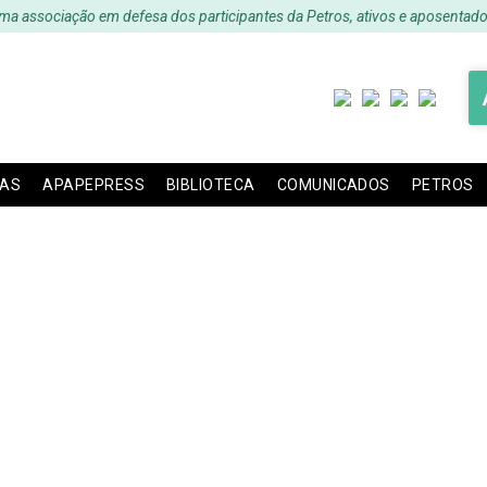
ma associação em defesa dos participantes da Petros, ativos e aposentado
IAS
APAPEPRESS
BIBLIOTECA
COMUNICADOS
PETROS
RESS – Edição 18 – Ju