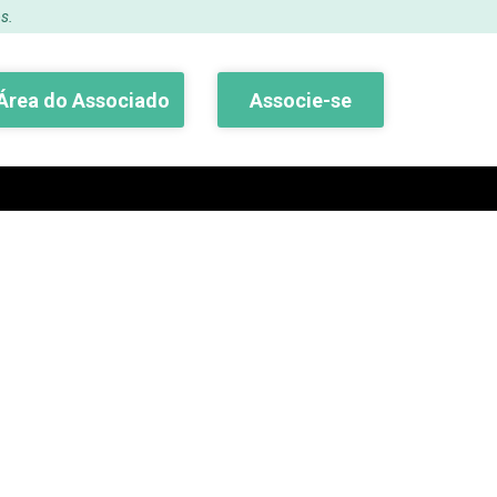
s.
Área do Associado
Associe-se
Buscar
lho 2017