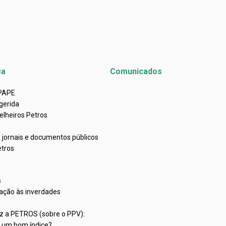
ca
Comunicados
APAPE
gerida
elheiros Petros
e jornais e documentos públicos
etros
s
ação às inverdades
iz a PETROS (sobre o PPV):
C um bom índice?