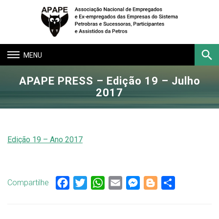
Toggle
navigation
APAPE PRESS – Edição 19 – Julho
Buscar
2017
Edição 19 – Ano 2017
Compartilhe
Facebook
Twitter
WhatsApp
Email
Messenger
Blogger
Share