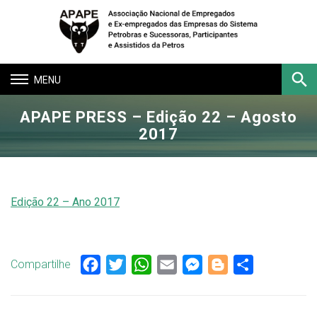
Toggle
navigation
APAPE PRESS – Edição 22 – Agosto
Buscar
2017
Edição 22 – Ano 2017
Compartilhe
Facebook
Twitter
WhatsApp
Email
Messenger
Blogger
Share