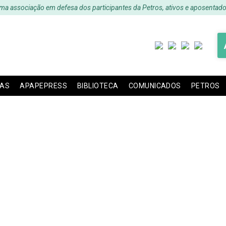
ma associação em defesa dos participantes da Petros, ativos e aposentado
IAS
APAPEPRESS
BIBLIOTECA
COMUNICADOS
PETROS
ESS – Edição 23 – Ag