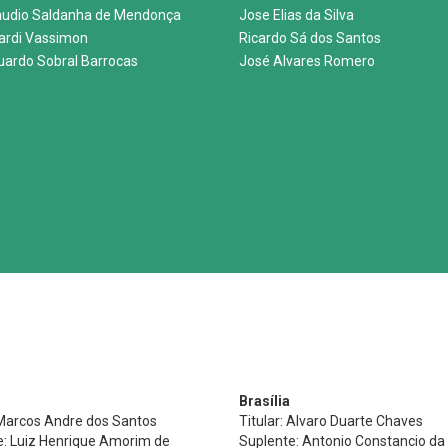
audio Saldanha de Mendonça
Jose Elias da Silva
nardi Vassimon
Ricardo Sá dos Santos
uardo Sobral Barrocas
José Alvares Romero
Brasília
 Marcos Andre dos Santos
Titular: Alvaro Duarte Chaves
e: Luiz Henrique Amorim de
Suplente: Antonio Constancio da 