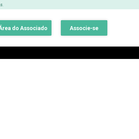
s.
Área do Associado
Associe-se
Buscar
osto 2017