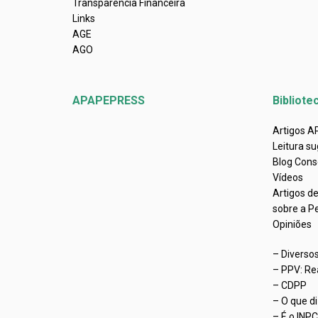
Transparência Financeira
Links
AGE
AGO
APAPEPRESS
Bibliote
Artigos 
Leitura su
Blog Cons
Vídeos
Artigos d
sobre a P
Opiniões
– Diverso
– PPV: Re
– CDPP
– O que d
– É o INP