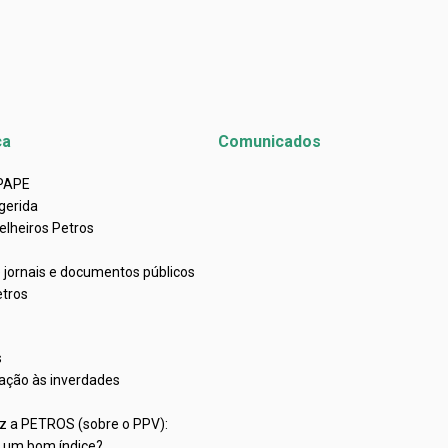
ca
Comunicados
APAPE
gerida
elheiros Petros
e jornais e documentos públicos
etros
s
ação às inverdades
iz a PETROS (sobre o PPV):
C um bom índice?