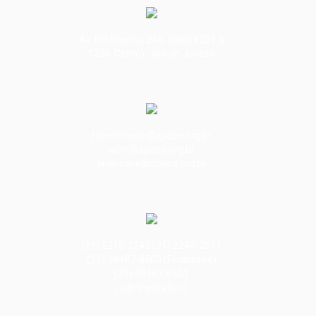
Av. Rio Branco, 245, salas 1201 a
1206. Centro - Rio de Janeiro
faleconosco@apape.org.br
adm@apape.org.br
financeiro@apape.org.br
(21) 2215-3243 (21) 2240-2511
(21) 98487-8500 (Financeiro)
(21) 98487-8501
(administrativo)