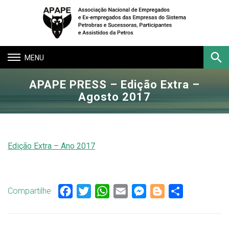
Toggle
navigation
APAPE PRESS – Edição Extra –
Buscar
Agosto 2017
Edição Extra – Ano 2017
Compartilhe
Facebook
Twitter
WhatsApp
Email
Messenger
Blogger
Share