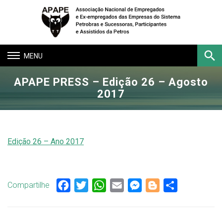
Toggle
navigation
APAPE PRESS – Edição 26 – Agosto
Buscar
2017
Edição 26 – Ano 2017
Compartilhe
Facebook
Twitter
WhatsApp
Email
Messenger
Blogger
Share