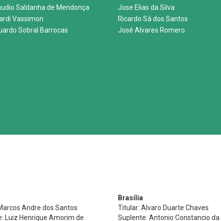
audio Saldanha de Mendonça
Jose Elias da Silva
nardi Vassimon
Ricardo Sá dos Santos
uardo Sobral Barrocas
José Alvares Romero
Brasília
 Marcos Andre dos Santos
Titular: Alvaro Duarte Chaves
e: Luiz Henrique Amorim de
Suplente: Antonio Constancio da 