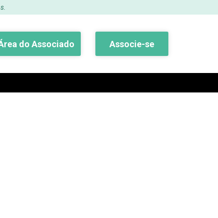
s.
Área do Associado
Associe-se
Buscar
osto 2017