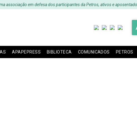
ma associação em defesa dos participantes da Petros, ativos e aposentado
IAS
APAPEPRESS
BIBLIOTECA
COMUNICADOS
PETROS
ESS – Edição 28 – Ag