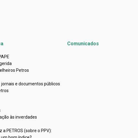
ca
Comunicados
APAPE
gerida
elheiros Petros
e jornais e documentos públicos
etros
s
ação às inverdades
iz a PETROS (sobre o PPV):
C um bom índice?