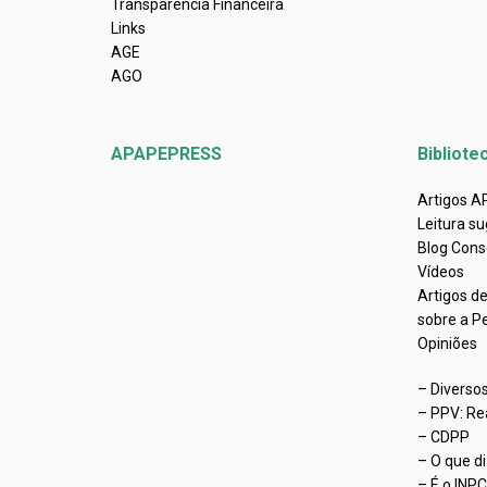
Transparência Financeira
Links
AGE
AGO
APAPEPRESS
Bibliote
Artigos 
Leitura su
Blog Cons
Vídeos
Artigos d
sobre a P
Opiniões
– Diverso
– PPV: Re
– CDPP
– O que d
– É o INP