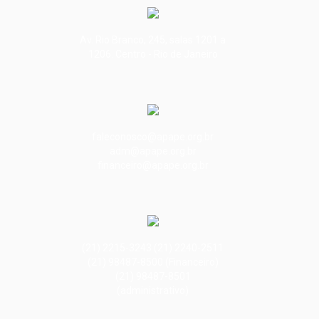
Av. Rio Branco, 245, salas 1201 a
1206. Centro - Rio de Janeiro
faleconosco@apape.org.br
adm@apape.org.br
financeiro@apape.org.br
(21) 2215-3243 (21) 2240-2511
(21) 98487-8500 (Financeiro)
(21) 98487-8501
(administrativo)