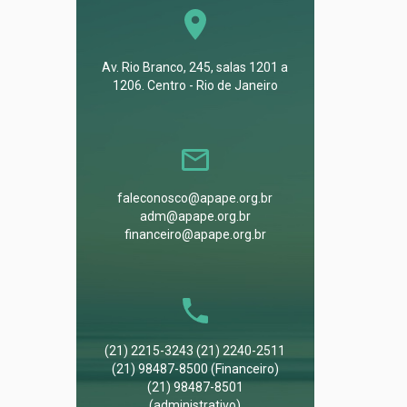
Av. Rio Branco, 245, salas 1201 a
1206. Centro - Rio de Janeiro
faleconosco@apape.org.br
adm@apape.org.br
financeiro@apape.org.br
(21) 2215-3243 (21) 2240-2511
(21) 98487-8500 (Financeiro)
(21) 98487-8501
(administrativo)