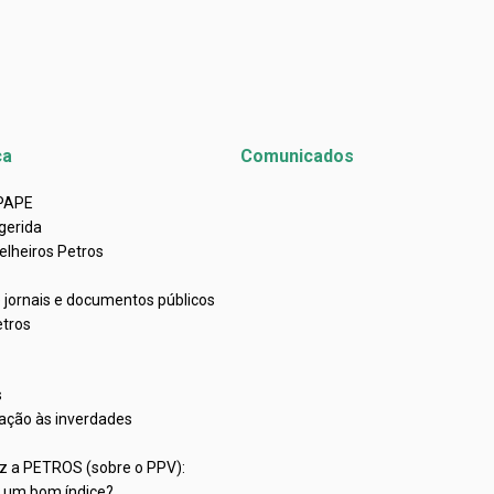
ca
Comunicados
APAPE
gerida
elheiros Petros
e jornais e documentos públicos
etros
s
ação às inverdades
iz a PETROS (sobre o PPV):
C um bom índice?