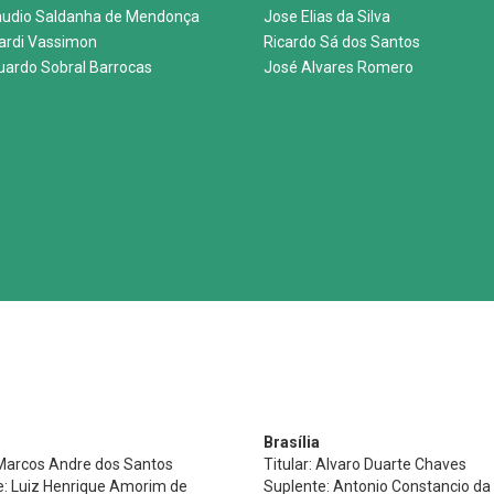
audio Saldanha de Mendonça
Jose Elias da Silva
nardi Vassimon
Ricardo Sá dos Santos
uardo Sobral Barrocas
José Alvares Romero
Brasília
 Marcos Andre dos Santos
Titular: Alvaro Duarte Chaves
e: Luiz Henrique Amorim de
Suplente: Antonio Constancio da 