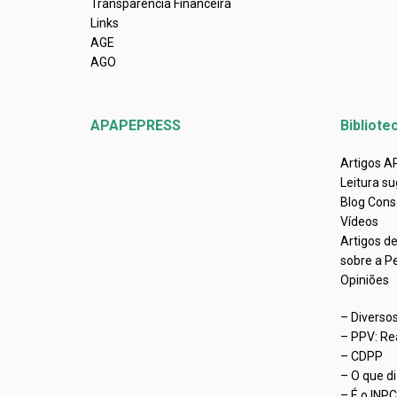
Transparência Financeira
Links
AGE
AGO
APAPEPRESS
Bibliote
Artigos 
Leitura su
Blog Cons
Vídeos
Artigos d
sobre a P
Opiniões
– Diverso
– PPV: Re
– CDPP
– O que d
– É o INP