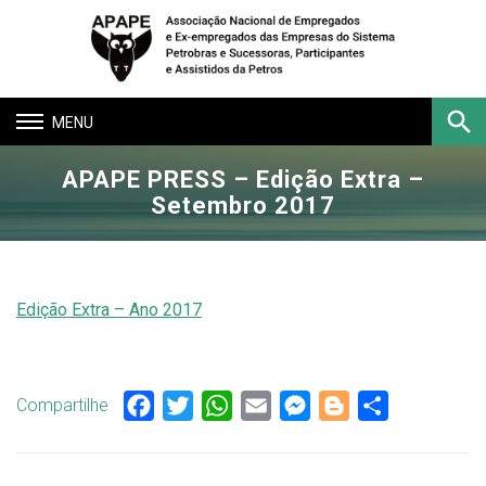
Toggle
navigation
APAPE PRESS – Edição Extra –
Buscar
Setembro 2017
Edição Extra – Ano 2017
Compartilhe
Facebook
Twitter
WhatsApp
Email
Messenger
Blogger
Share