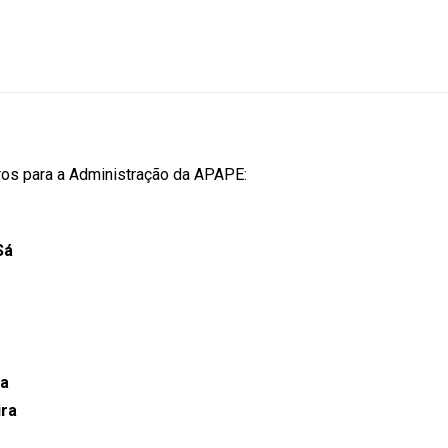
os para a Administração da APAPE:
Sá
va
ira