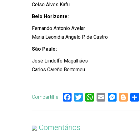
Celso Alves Kafu
Belo Horizonte:
Fernando Antonio Avelar
Maria Leonidia Angelo P. de Castro
São Paulo:
José Lindolfo Magalhães
Carlos Careño Bertomeu
Compartilhe
Facebook
Twitter
WhatsApp
Email
Messenge
Blog
Comentários