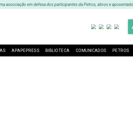
ma associação em defesa dos participantes da Petros, ativos e aposentado
IAS
APAPEPRESS
BIBLIOTECA
COMUNICADOS
PETROS
iretoria – biênio 2016-