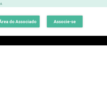
s.
Área do Associado
Associe-se
Buscar
18