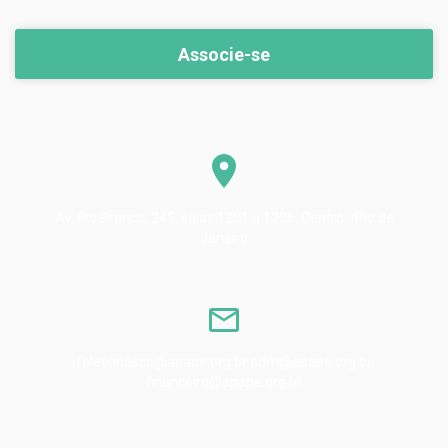
Associe-se
Av. Rio Branco, 245, salas 1201 a 1206. Centro - Rio de
Janeiro
faleconosco@apape.org.br adm@apape.org.br
financeiro@apape.org.br