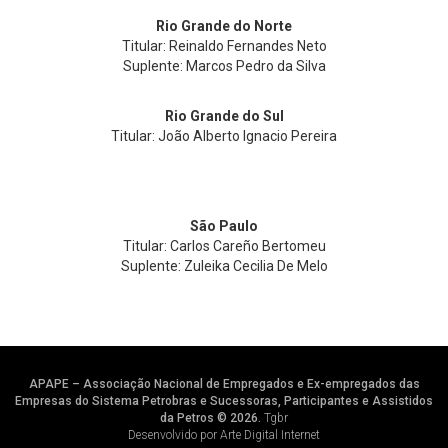
Rio Grande do Norte
Titular: Reinaldo Fernandes Neto
Suplente: Marcos Pedro da Silva
Rio Grande do Sul
Titular: João Alberto Ignacio Pereira
São Paulo
Titular: Carlos Careño Bertomeu
Suplente: Zuleika Cecilia De Melo
APAPE – Associação Nacional de Empregados e Ex-empregados das
Empresas do Sistema Petrobras e Sucessoras, Participantes e Assistidos
da Petros © 2026.
Tgbr
Desenvolvido por Arte Digital Internet