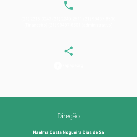
(21) 2215-3243 (21) 2240-2511 (21) 98487-8500
(Financeiro) (21) 98487-8501 (administrativo)
/apapeorg
Direção
Naelma Costa Nogueira Dias de Sa