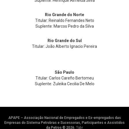
Suplente: Henrique Almeida Silva
Rio Grande do Norte
Titular: Reinaldo Fernandes Neto
Suplente: Marcos Pedro da Silva
Rio Grande do Sul
Titular: João Alberto Ignacio Pereira
São Paulo
Titular: Carlos Careño Bertomeu
Suplente: Zuleika Cecilia De Melo
APAPE – Associação Nacional de Empregados e Ex-empregados das
Empresas do Sistema Petrobras e Sucessoras, Participantes e Assistidos
da Petros © 2026.
Tgbr