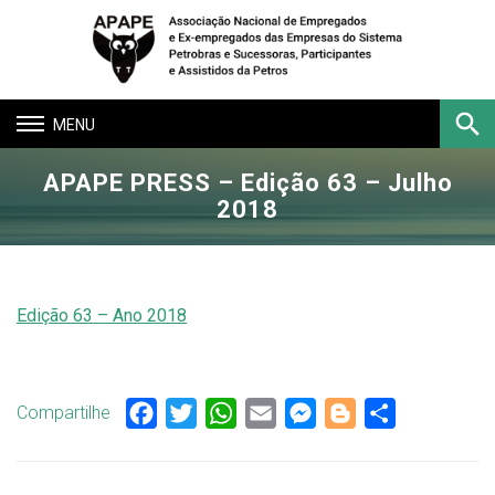
Toggle
navigation
APAPE PRESS – Edição 63 – Julho
Buscar
2018
Edição 63 – Ano 2018
Compartilhe
Facebook
Twitter
WhatsApp
Email
Messenger
Blogger
Share