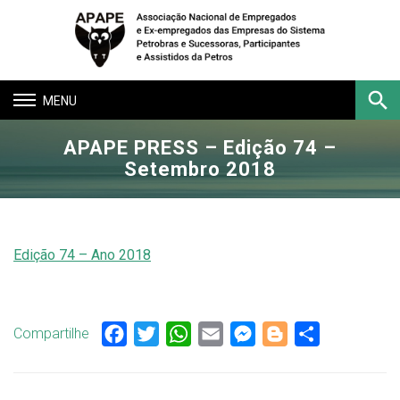
Toggle
navigation
APAPE PRESS – Edição 74 –
Buscar
Setembro 2018
Edição 74 – Ano 2018
Compartilhe
Facebook
Twitter
WhatsApp
Email
Messenger
Blogger
Share