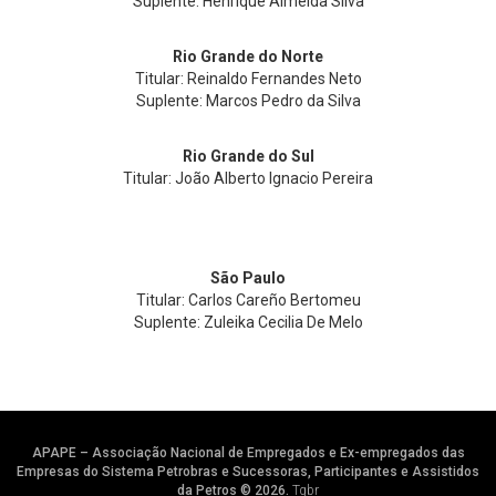
Suplente: Henrique Almeida Silva
Rio Grande do Norte
Titular: Reinaldo Fernandes Neto
Suplente: Marcos Pedro da Silva
Rio Grande do Sul
Titular: João Alberto Ignacio Pereira
São Paulo
Titular: Carlos Careño Bertomeu
Suplente: Zuleika Cecilia De Melo
APAPE – Associação Nacional de Empregados e Ex-empregados das
Empresas do Sistema Petrobras e Sucessoras, Participantes e Assistidos
da Petros © 2026.
Tgbr