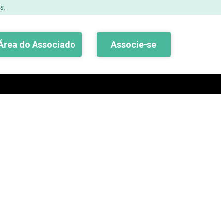
s.
Área do Associado
Associe-se
Buscar
ubro 2018