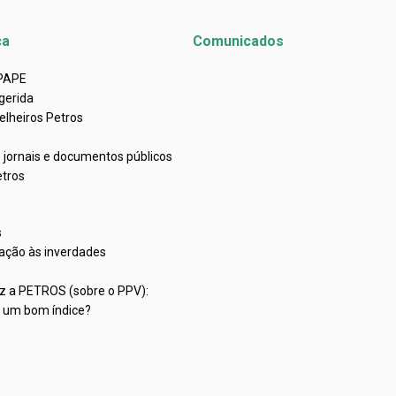
ca
Comunicados
APAPE
gerida
elheiros Petros
e jornais e documentos públicos
etros
s
ação às inverdades
iz a PETROS (sobre o PPV):
C um bom índice?