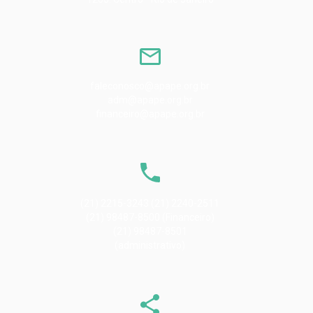
faleconosco@apape.org.br
adm@apape.org.br
financeiro@apape.org.br
(21) 2215-3243 (21) 2240-2511
(21) 98487-8500 (Financeiro)
(21) 98487-8501
(administrativo)