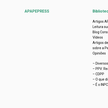
APAPEPRESS
Bibliote
Artigos 
Leitura su
Blog Cons
Vídeos
Artigos d
sobre a P
Opiniões
– Diverso
– PPV: Re
– CDPP
– O que d
– É o INP