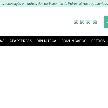
ma associação em defesa dos participantes da Petros, ativos e aposentado
IAS
APAPEPRESS
BIBLIOTECA
COMUNICADOS
PETROS
ESS – Edição 77 – Out