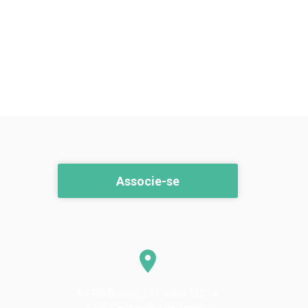
Associe-se
Av. Rio Branco, 245, salas 1201 a
1206. Centro - Rio de Janeiro