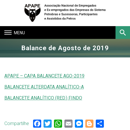
Toggle
navigation
Balance de Agosto de 2019
Buscar
APAPE – CAPA BALANCETE AGO-2019
BALANCETE ALTERDATA ANALÍTICO-A
BALANCETE ANALÍTICO (RED.) FINDO
Compartilhe
Facebook
Twitter
WhatsApp
Email
Messenger
Blogger
Share