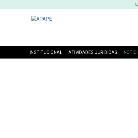
U
INSTITUCIONAL
ATIVIDADES JURÍDICAS
NOTÍC
RELATÓRIO RESUM
PELA FENA