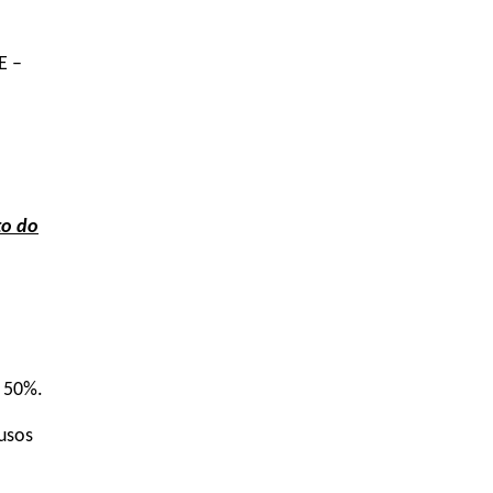
E –
to do
–
m 50%.
usos