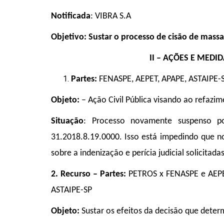
Notificada
: VIBRA S.A
Objetivo: Sustar o processo de cisão de massa
II – AÇÕES E MED
Partes:
FENASPE, AEPET, APAPE, ASTAIPE-
Objeto:
–
Ação Civil Pública visando ao refazi
Situação
: Processo novamente suspenso p
31.2018.8.19.0000. Isso está impedindo que no
sobre a indenização e perícia judicial solicitadas
2. Recurso – Partes:
PETROS x FENASPE e AEPE
ASTAIPE-SP
Objeto:
Sustar os efeitos da decisão que dete