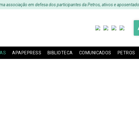
ma associação em defesa dos participantes da Petros, ativos e aposentado
IAS
APAPEPRESS
BIBLIOTECA
COMUNICADOS
PETROS
IDO DAS AÇÕES JUDI
SPE E FILIADAS (20-