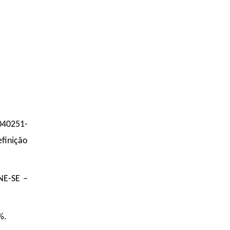
040251-
efinição
NE-SE –
%.