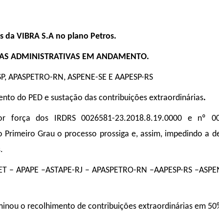
s da VIBRA S.A no plano Petros.
IDAS ADMINISTRATIVAS EM ANDAMENTO.
SP, APASPETRO-RN, ASPENE-SE E AAPESP-RS
mento do PED e sustação das contribuições extraordinárias
.
or força dos IRDRS 0026581-23.2018.8.19.0000 e nº 0
 Primeiro Grau o processo prossiga e, assim, impedindo a d
.
T – APAPE –ASTAPE-RJ – APASPETRO-RN –AAPESP-RS –ASPE
rminou o recolhimento de contribuições extraordinárias em 50