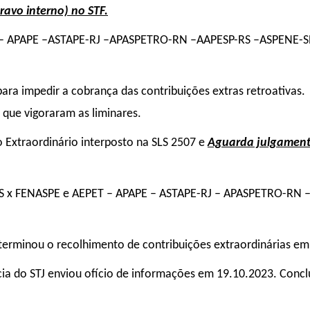
avo interno) no STF.
 – APAPE –ASTAPE-RJ –APASPETRO-RN –AAPESP-RS –ASPENE-S
 para impedir a cobrança das contribuições extras retroativas.
que vigoraram as liminares.
o Extraordinário interposto na SLS 2507 e
Aguarda julgamen
 x FENASPE e AEPET – APAPE – ASTAPE-RJ – APASPETRO-RN 
terminou o recolhimento de contribuições extraordinárias e
cia do STJ enviou ofício de informações em 19.10.2023. Concl