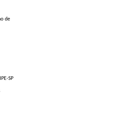
no de
IPE-SP
s