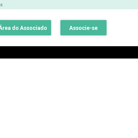
s.
Área do Associado
Associe-se
Buscar
CIAIS PROMOVIDAS
maio-2024)