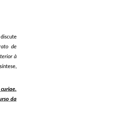
 discute
rato de
terior à
íntese,
curiae.
urso da