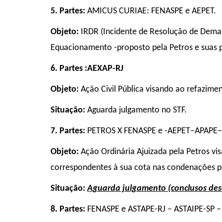
5.
Partes:
AMICUS CURIAE: FENASPE e AEPET.
Objeto:
IRDR (Incidente de Resolução de Demand
Equacionamento -proposto pela Petros e suas 
6.
Partes :
AEXAP-RJ
Objeto:
Ação Civil Pública visando ao refazime
Situação:
Aguarda julgamento no STF.
7.
Partes:
PETROS X FENASPE e -AEPET–APAPE–A
Objeto:
Ação Ordinária Ajuizada pela Petros vi
correspondentes à sua cota nas condenações pa
Situação:
Aguarda julgamento (conclusos desd
8.
Partes:
FENASPE e ASTAPE-RJ – ASTAIPE-SP –