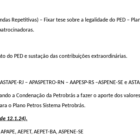
as Repetitivas) – Fixar tese sobre a legalidade do PED – Pla
patrocinadoras.
nto do PED e sustação das contribuições extraordinárias
.
STAPE-RJ – APASPETRO-RN – AAPESP-RS –ASPENE-SE e ASTA
sando a Condenação da Petrobrás a fazer o aporte dos valore
ra o Plano Petros Sistema Petrobrás.
e 12.1.24).
 APAPE, AEPET, AEPET-BA, ASPENE-SE