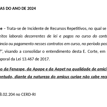
AS DO ANO DE 2024
ae
– Trata-se de Incidente de Recursos Repetitivos, no qual se
itos laborais decorrentes de lei e pagos no curso do cont
ncia ou pagamento nesses contratos em curso, no período pos
?”,
visando a consolidar o entendimento desta E. Corte, em s
mporal da
Lei 13.467 de 2017.
so da Fenaspe, da Apape e da Aepet na qualidade de amici 
ontudo, diante da natureza do amicus curiae não cabe rec
8.02.204 no CERD-RI