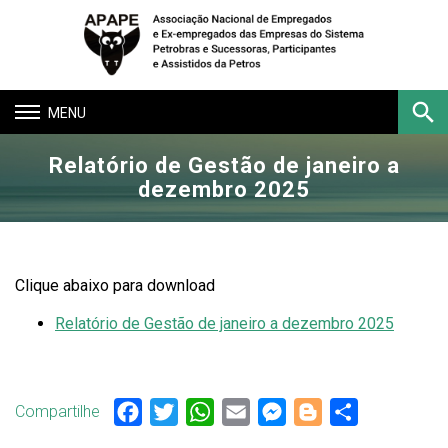
Toggle
navigation
Relatório de Gestão de janeiro a
Buscar
dezembro 2025
Clique abaixo para download
Relatório de Gestão de janeiro a dezembro 2025
Compartilhe
Facebook
Twitter
WhatsApp
Email
Messenger
Blogger
Share