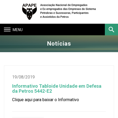
Toggle
navigation
Notícias
Buscar
19/08/2019
Informativo Tabloide Unidade em Defesa
da Petros 5442-E2
Clique aqui para baixar o Informativo