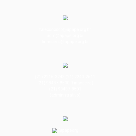
faleconosco@apape.org.br
adm@apape.org.br
financeiro@apape.org.br
(21) 2215-3243 (21) 2240-2511
(21) 98487-8500 (Financeiro)
(21) 98487-8501
(administrativo)
/apapeorg