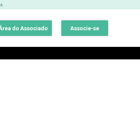
s.
Área do Associado
Associe-se
Buscar
embro 2017