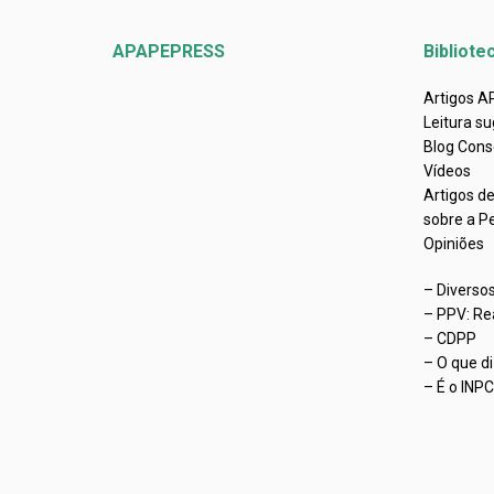
APAPEPRESS
Bibliote
Artigos 
Leitura su
Blog Cons
Vídeos
Artigos d
sobre a P
Opiniões
– Diverso
– PPV: Re
– CDPP
– O que d
– É o INP