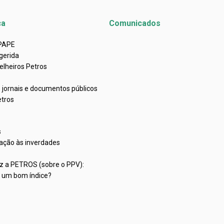
ca
Comunicados
APAPE
gerida
elheiros Petros
e jornais e documentos públicos
etros
s
ação às inverdades
iz a PETROS (sobre o PPV):
C um bom índice?