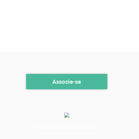
Associe-se
Av. Rio Branco, 245, salas 1201 a
1206. Centro - Rio de Janeiro