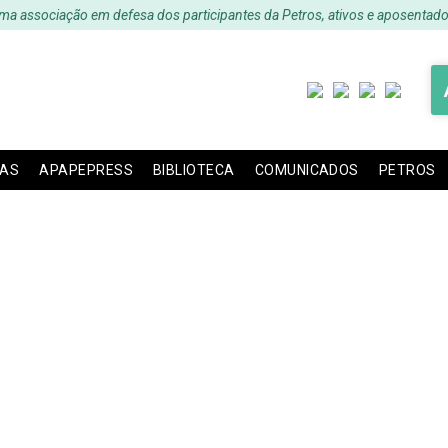
ma associação em defesa dos participantes da Petros, ativos e aposentado
IAS
APAPEPRESS
BIBLIOTECA
COMUNICADOS
PETROS
SS – Edição 44 – Nov