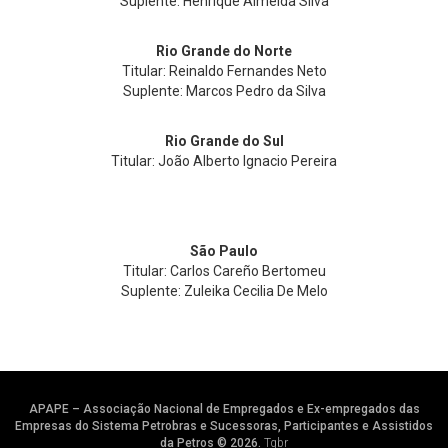
Suplente: Henrique Almeida Silva
Rio Grande do Norte
Titular: Reinaldo Fernandes Neto
Suplente: Marcos Pedro da Silva
Rio Grande do Sul
Titular: João Alberto Ignacio Pereira
São Paulo
Titular: Carlos Careño Bertomeu
Suplente: Zuleika Cecilia De Melo
APAPE – Associação Nacional de Empregados e Ex-empregados das
Empresas do Sistema Petrobras e Sucessoras, Participantes e Assistidos
da Petros © 2026.
Tgbr