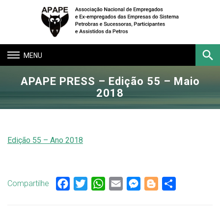
Toggle
navigation
APAPE PRESS – Edição 55 – Maio
Buscar
2018
Edição 55 – Ano 2018
Compartilhe
Facebook
Twitter
WhatsApp
Email
Messenger
Blogger
Share